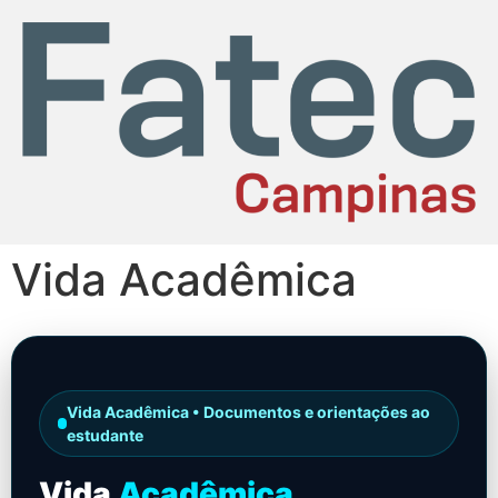
Vida Acadêmica
Vida Acadêmica • Documentos e orientações ao
estudante
Vida
Acadêmica