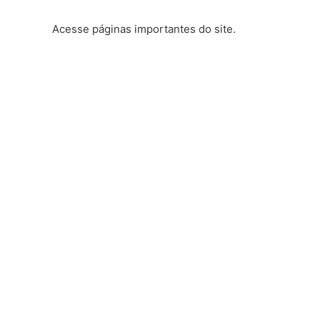
Acesse páginas importantes do site.
Nossos Cursos
Vida Acadêmica
Sistemas
Página 4
Vestibular