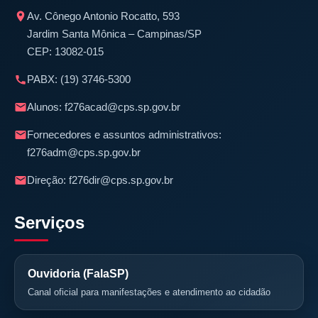
Av. Cônego Antonio Rocatto, 593
Jardim Santa Mônica – Campinas/SP
CEP: 13082-015
PABX:
(19) 3746-5300
Alunos:
f276acad@cps.sp.gov.br
Fornecedores e assuntos administrativos:
f276adm@cps.sp.gov.br
Direção:
f276dir@cps.sp.gov.br
Serviços
Ouvidoria (FalaSP)
Canal oficial para manifestações e atendimento ao cidadão