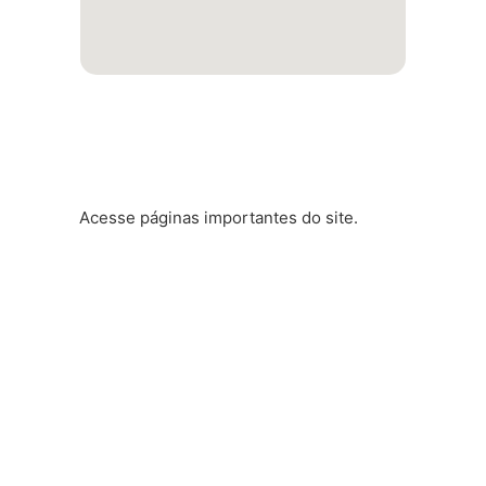
Atalhos rápidos
Acesse páginas importantes do site.
Nossos Cursos
Vida Acadêmica
Sistemas
Página 4