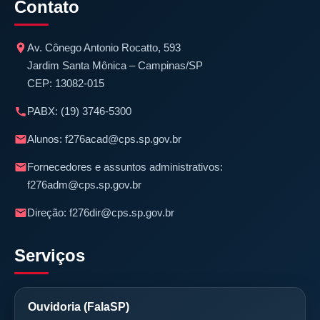
Contato
Av. Cônego Antonio Rocatto, 593
Jardim Santa Mônica – Campinas/SP
CEP: 13082-015
PABX:
(19) 3746-5300
Alunos:
f276acad@cps.sp.gov.br
Fornecedores e assuntos administrativos:
f276adm@cps.sp.gov.br
Direção:
f276dir@cps.sp.gov.br
Serviços
Ouvidoria (FalaSP)