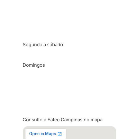
Das 8h às 22h
Horário de aula
Segunda a sábado
Das 6h30 às 23h
Domingos
Das 07h00 às 22h
Localização
Consulte a Fatec Campinas no mapa.