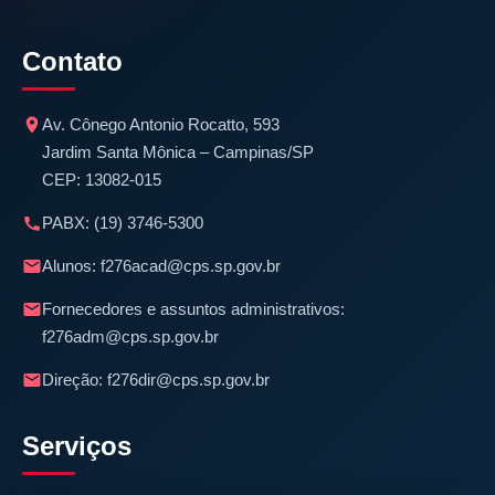
Contato
Av. Cônego Antonio Rocatto, 593
Jardim Santa Mônica – Campinas/SP
CEP: 13082-015
PABX:
(19) 3746-5300
Alunos:
f276acad@cps.sp.gov.br
Fornecedores e assuntos administrativos:
f276adm@cps.sp.gov.br
Direção:
f276dir@cps.sp.gov.br
Serviços