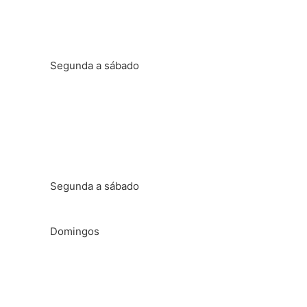
Horário administrativo
Segunda a sábado
Das 8h às 22h
Horário de aula
Segunda a sábado
Das 6h30 às 23h
Domingos
Das 07h00 às 22h