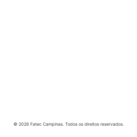
Nossos Cursos
Vida Acadêmica
Sistemas
Página 4
Vestibular
© 2026 Fatec Campinas. Todos os direitos reservados.